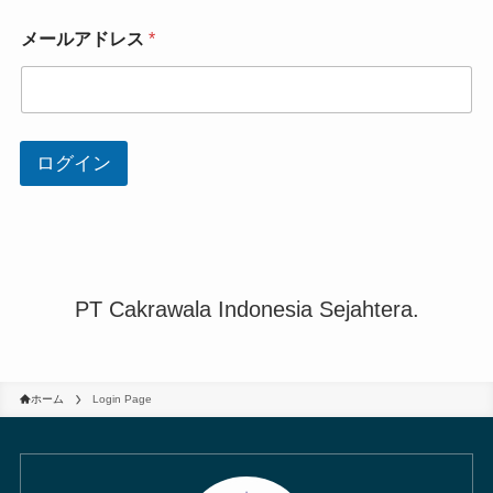
レ
お
ス
メールアドレス
*
名
メ
前
ー
メ
ル
ー
ア
ル
ド
ア
レ
ログイン
ド
ス
レ
メ
ス
ー
ル
ア
ド
レ
PT Cakrawala Indonesia Sejahtera.
ス
ホーム
Login Page